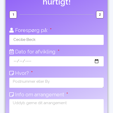
hurtigt!
1
2
Forespørg på:
Dato for afvikling
Hvor?
Info om arrangement