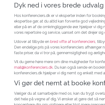
Dyk ned i vores brede udvalg
Hos konferenciers.dk er vi eksperter inden for booking
ekspertise gør, at du altid kan forvente god vejledn
eller på en af de omkringliggende øer, hjælper vi dig
vores repertoire og service, uanset om det drejer sig 
Udover at tilbyde en
bred vifte af konferenciers
, tilb
Den endelige pris på vores konferenciers afhænger nem
faste priser, da vi tror på, gennemsigtighed og ærl
Vil du gerne høre mere om dine muligheder for konfe
mail@konferenciers.dk
. Du kan også sende en booking
konferenciers.dk hjælper vi dig nemt og enkelt med a
Vi gør det nemt at booke kon
Vælger du at samarbejde med os, kan du trygt overlad
det hele på vegne af dig. Vi ønsker at gøre det så 
koncentrere dig om vigtigere eller blot mere pressere