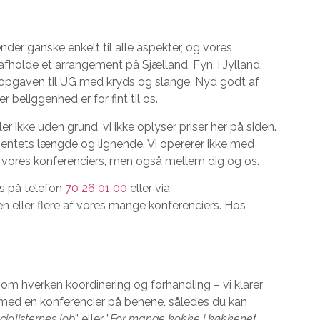
nder ganske enkelt til alle aspekter, og vores
afholde et arrangement på Sjælland, Fyn, i Jylland
te opgaven til UG med kryds og slange. Nyd godt af
 beliggenhed er for fint til os.
ler ikke uden grund, vi ikke oplyser priser her på siden.
ementets længde og lignende. Vi opererer ikke med
g vores konferenciers, men også mellem dig og os.
os på telefon
70 26 01 00
eller via
en eller flere af vores mange konferenciers. Hos
 om hverken koordinering og forhandling – vi klarer
 med en konferencier på benene, således du kan
cialisternes job
” eller ”
For mange kokke i køkkenet