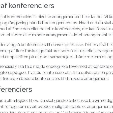
 af konferenciers
 af konferenciers til diverse arrangementer i hele landet. Vi ke
ing og rådgivning, når du booker gennem os. Hvad end du skal 
 med at finde den eller de rette konferenciers, der kan forval
om et større eller mindre arrangement – intet arrangement eller
yder vi også konferenciers til enhver prisklasse. Det er altså hel
lig af flere forskellige faktorer som f.eks. rejsetid, arrang
ighed er opskriften på et godt samarbejde – både mellem os o
renciers? I så fald må du endelig ikke tøve med at kontakte 
forespørgsel, hvis du er interesseret i at få oplyst prisen på 
t finde den bedste konferenciers til dit næste arrangement.
ferenciers
e alt arbejdet til os. Du skal ganske enkelt ikke bekymre dig
nemt for dig som overhovedet muligt at stable et arrangement
nde ting. Som flere ynder at sige ”
Lad specialisterne klare spe