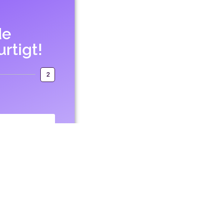
de
urtigt!
2