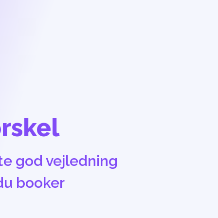
orskel
te god vejledning
 du booker