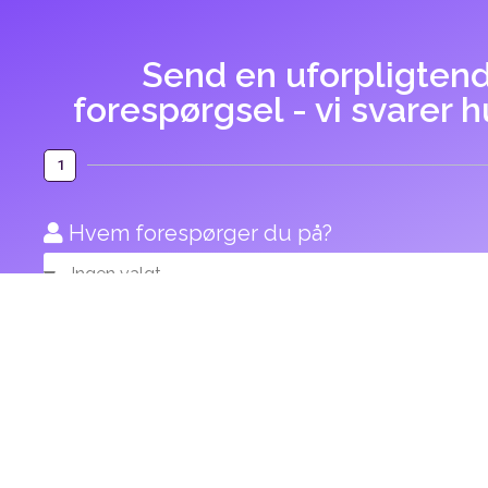
Send en uforpligten
forespørgsel - vi svarer h
1
Hvem forespørger du på?
Ikke på listen?
Dato for afvikling
Hvor?