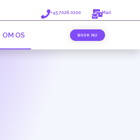
+45 7026 0100
Mail
OM OS
BOOK NU